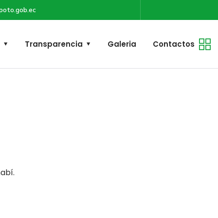
poto.gob.ec
Transparencia
Galeria
Contactos
abí.